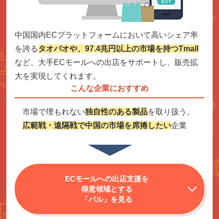
中国国内ECプラットフォームにおいて高いシェア率
を誇る
タオバオや、97.4兆円以上の市場を持つTmall
など、大手ECモールへの出店をサポートし、販売拡
大を実現してくれます。
こんな企業におすすめ
市場で埋もれない
独自性のある
製品
を取り扱う、
広範戦・遠隔戦で中国の市場を席捲したい
企業
ECモールへの出店支援を
得意領域とする
「パル」を見る