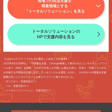
現地での出店支援を
得意領域とする
「トータルソリューション」を見る
トータルソリューションの
HPで
支援内容を見る
【上記のカテゴリーでそれぞれ選定した会社とその基準】
2022年6月22日時点、「中国進出支援」でGoogle検索して表示されたコンサルティングファ
ーム全て（46社）を調査。その中で日本にも中国にも拠点を持ち、日本人・中国人コンサル
が在籍する中国進出支援に対応しているコンサルを選定（11社）。その中から中国進出支援
範囲が広いコンサルファームを各カテゴリーに振り分けました。
・ポリスター：支援項目37つ
・パル：支援項目21つ
・トータルソリューション：支援項目21つ