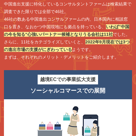
中国進出支援に特化しているコンサルタントファームは検索結果で
調査できた限りでは全部で46社。
46社の数ある中国進出コンサルファームの内、日本国内に相談窓
口を置き、なおかつ中国現地にも拠点を持っている、
いわば‟中国
の今を知る“心強いパートナー候補となりうる会社は11社
でした。
さらに、11社をカテゴライズしていくと、
2022年9月現在では3つ
の進出市場の支援がにぎわっている
ようです。
まずは、それぞれのメリット・デメリットをご紹介します。
越境ECでの事業拡大支援
ソーシャルコマースでの展開