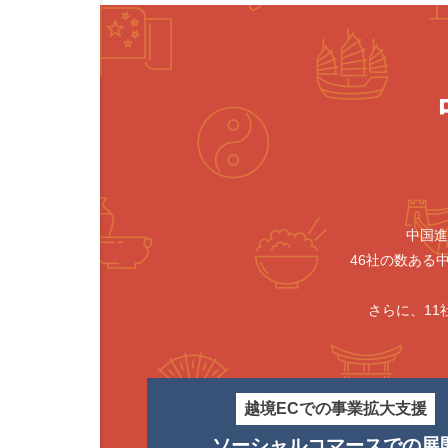
中国進
46社の数ある
さらに、1
越境ECでの事業拡大支援
ソーシャルコマースでの展