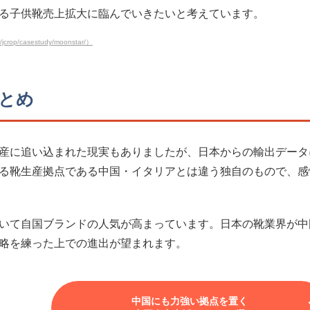
る子供靴売上拡大に臨んでいきたいと考えています。
rop/casestudy/moonstar/）
とめ
産に追い込まれた現実もありましたが、日本からの輸出データ
る靴生産拠点である中国・イタリアとは違う独自のもので、感
いて自国ブランドの人気が高まっています。日本の靴業界が中
略を練った上での進出が望まれます。
中国にも力強い拠点を置く