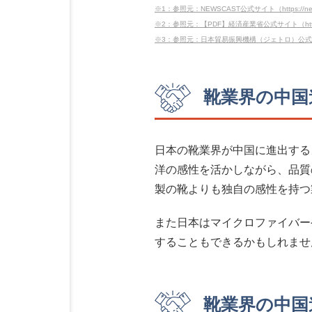
※1：参照元：NEWSCAST公式サイト（https://newsc
※2：参照元：【PDF】経済産業省公式サイト（https://www.meti
※3：参照元：日本貿易振興機構（ジェトロ）公式サイト（https:/
靴業界の中国
日本の靴業界が中国に進出する
洋の感性を活かしながら、品質
製の靴よりも独自の感性を持つ
また日本はマイクロファイバー
することもできるかもしれませ
靴業界の中国