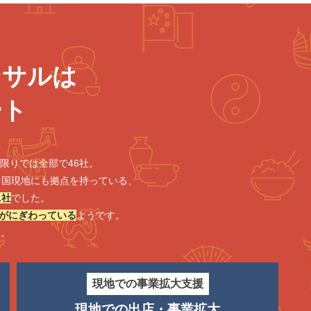
ンサルは
ート
限りでは全部で46社。
中国現地にも拠点を持っている、
1社
でした。
援がにぎわっている
ようです。
す。
現地での事業拡大支援
現地での出店・事業拡大