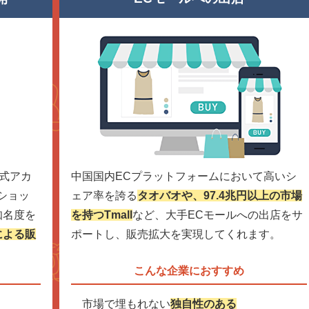
公式アカ
中国国内ECプラットフォームにおいて高いシ
ショッ
ェア率を誇る
タオバオや、97.4兆円以上の市場
知名度を
を持つTmall
など、大手ECモールへの出店をサ
による販
ポートし、販売拡大を実現してくれます。
こんな企業におすすめ
市場で埋もれない
独自性のある