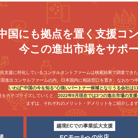
中国にも拠点を置く
支援コ
今この進出市場をサポ
出支援に特化しているコンサルタントファームは検索結果で調査できた
中国進出コンサルファームの内、日本国内に相談窓口を置き、なおかつ
いわば‟中国の今を知る“心強いパートナー候補となりうる会社は1
1社をカテゴライズしていくと、
2022年9月現在では3つの進出市場の支
まずは、それぞれのメリット・デメリットをご紹介しま
越境ECでの事業拡大支援
開
ECモールへの出店