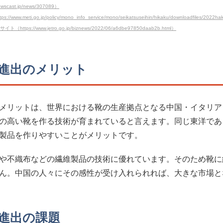
ast.jp/news/307089）
.go.jp/policy/mono_info_service/mono/seikatsuseihin/hikaku/downloadfiles/2022ha
/www.jetro.go.jp/biznews/2022/06/a6dbe97850daab2b.html）
進出のメリット
メリットは、世界における靴の生産拠点となる中国・イタリア
の高い靴を作る技術が育まれていると言えます。同じ東洋であ
製品を作りやすいことがメリットです。
や不織布などの繊維製品の技術に優れています。そのため靴に
ん。中国の人々にその感性が受け入れられれば、大きな市場と
進出の課題